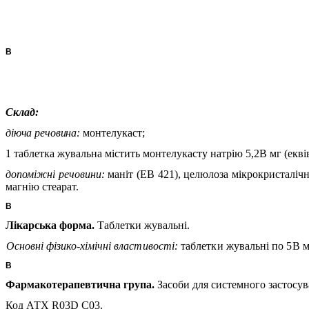
В
Cклад:
діюча речовина:
монтелукаст;
1 таблетка жувальна містить монтелукасту натрію 5,2В мг (екві
допоміжні речовини:
маніт (EВ 421), целюлоза мікрокристалічн
магнію стеарат.
В
Лікарська форма.
Таблетки жувальні.
Основні фізико-хімічні властивості:
таблетки жувальні по 5В м
В
Фармакотерапевтична група.
Засоби для системного застосу
Код АТХ
R03D C03
.