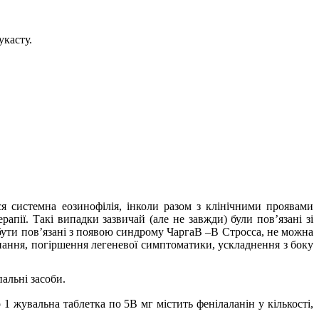
укасту.
я системна еозинофілія, інколи разом з клінічними проявами
апії. Такі випадки зазвичай (але не завжди) були пов’язані зі
 бути пов’язані з появою синдрому ЧаргаВ –В Стросса, не можна
ипання, погіршення легеневої симптоматики, ускладнення з боку
альні засоби.
1 жувальна таблетка по 5В мг містить фенілаланін у кількості,