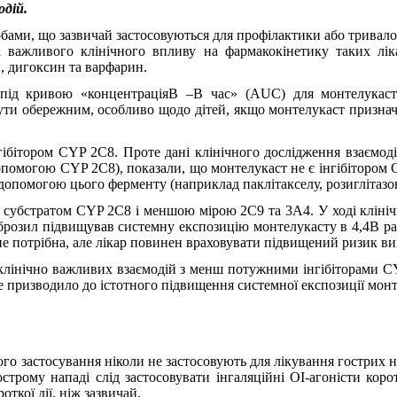
одій.
ами, що зазвичай застосовуються для профілактики або тривалог
 важливого клінічного впливу на фармакокінетику таких лікарс
, дигоксин та варфарин.
а під кривою «концентраціяВ –В час» (AUC) для монтелукас
ути обережним, особливо щодо дітей, якщо монтелукаст призн
ібітором CYP 2C8. Проте дані клінічного дослідження взаємодії
 допомогою CYP 2C8), показали, що монтелукаст не є інгібіторо
 допомогою цього ферменту (наприклад паклітакселу, розиглітазон
субстратом CYP 2C8 і меншою мірою 2C9 та 3A4. У ході клінічно
фіброзил підвищував системну експозицію монтелукасту в 4,4В р
е потрібна, але лікар повинен враховувати підвищений ризик в
 клінічно важливих взаємодій з менш потужними інгібіторами 
е призводило до істотного підвищення системної експозиції монт
о застосування ніколи не застосовують для лікування гострих н
острому нападі слід застосовувати інгаляційні ОІ-агоністи кор
откої дії, ніж зазвичай.