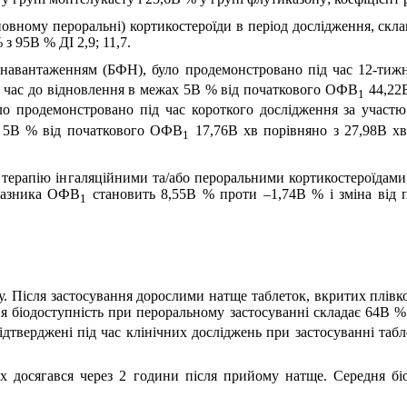
сновному пероральні) кортикостероїди в період дослідження, скл
з 95В % ДІ 2,9; 11,7.
м навантаженням (БФН), було продемонстровано під час 12-ти
; час до відновлення в межах 5В % від початкового ОФВ
44,22В
1
о продемонстровано під час короткого дослідження за участю
х 5В % від початкового ОФВ
17,76В хв порівняно з 27,98В хв
1
у терапію інгаляційними та/або пероральними кортикостероїдам
оказника ОФВ
становить 8,55В % проти –1,74В % і зміна від п
1
. Після застосування дорослими натще таблеток, вкритих плівк
ня біодоступність при пероральному застосуванні складає 64В %
підтверджені під час клінічних досліджень при застосуванні таб
 досягався через 2 години після прийому натще. Середня біо