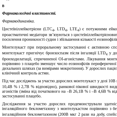
В
Фармакологічні властивості.
Фармакодинаміка.
Цистеїніллейкотрієни (LTC
, LTD
, LTE
) є потужними ейко
4
4
4
проастматичні медіатори зв’язуються з цистеїніллейкотрієнов
посилення проникності судин і збільшення кількості еозинофілі
Монтелукаст при пероральному застосуванні є активною спол
монтелукаст пригнічує бронхоспазм після інгаляції LTD
у до
4
бронходилатації, спричиненої ОІ-агоністами. Лікування мон
порівняно з плацебо зменшує число еозинофілів периферичної 
дихальних шляхах (за вимірами мокротиння). У дорослих пацієн
клінічний контроль астми.
Під час досліджень за участю дорослих монтелукаст у дозі 10
10,4В % і 2,7В % відповідно), ранкової пікової швидкості вид
агоністів (зміна від початкового на –В 26,1В % і –В 4,6В % 
застосуванні плацебо.
Дослідження за участю дорослих продемонстрували здатніс
інгаляційного беклометазону з монтелукастом порівняно з 
інгаляційним беклометазоном (200В мкг 2 рази на добу, спе