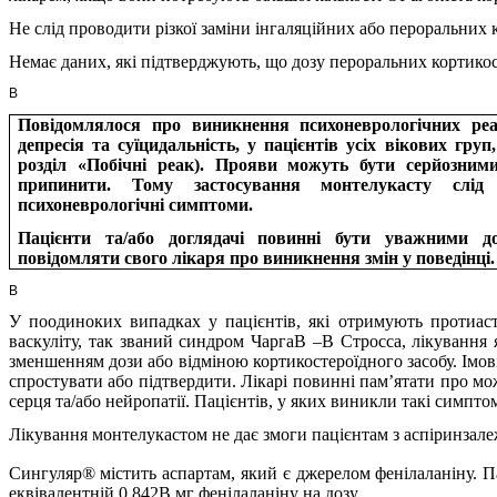
Не слід проводити різкої заміни інгаляційних або пероральних
Немає даних, які підтверджують, що дозу пероральних кортико
В
Повідомлялося про виникнення психоневрологічних реак
депресія та суїцидальність, у пацієнтів усіх вікових гру
розділ «Побічні реак). Прояви можуть бути серйозним
припинити. Тому застосування монтелукасту слі
психоневрологічні симптоми.
Пацієнти та/або доглядачі повинні бути уважними до
повідомляти свого лікаря про виникнення змін у поведінці.
В
У поодиноких випадках у пацієнтів, які отримують протиаст
васкуліту, так званий синдром ЧаргаВ –В Стросса, лікування я
зменшенням дози або відміною кортикостероїдного засобу. Імов
спростувати або підтвердити. Лікарі повинні пам’ятати про мо
серця та/або нейропатії. Пацієнтів, у яких виникли такі симпт
Лікування монтелукастом не дає змоги пацієнтам з аспіринзале
Сингуляр®
містить аспартам, який є джерелом фенілаланіну. П
еквівалентній 0,842В мг фенілаланіну на дозу.