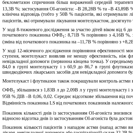
беклометазон спричинив більш виражений середній терапевт
13,3В %; застосування ОІ-агоніста: –В 28,28В % та –В 43,89В %
клінічна відповідь (тобто у 50В % пацієнтів, які отримували
пацієнтів, які отримували лікування монтелукастом, досягнуто т
У ході 8-тижневого дослідження за участю дітей віком від 6 д
початкового показника ОФВ
: 8,71В % порівняно з 4,16В %, 
1
(зміна від початкового показника на –11,7В % порівняно з +8,2
У ході 12-місячного дослідження порівняння ефективності мо
ступеня, монтелукаст виявляв не меншу ефективність, ніж фл
невідкладної допомоги (первинна кінцева точка). У середньому 
84,0 в групі монтелукасту і з 60,9 до 86,7 в групі флутиказ
швидкодіючих лікарських засобів для невідкладної допомоги була
Монтелукаст і флутиказон також покращували контроль астми 
ОФВ
збільшився з 1,83В л до 2,09В л у групі монтелукасту і
1
95В % ДІВ –В 0,06, 0,02. Середнє відсоткове збільшення від 
Відмінність показника LS
від початкових показників належно
Показник кількості днів із застосуванням ОІ-агоніста знизивс
відносно відсотка днів із застосуванням ОІ-агоніста була достові
Показник кількості пацієнтів з нападом астми (напад астми в
лікаря, невідкладної допомоги або госпіталізації) склав 32,2В %