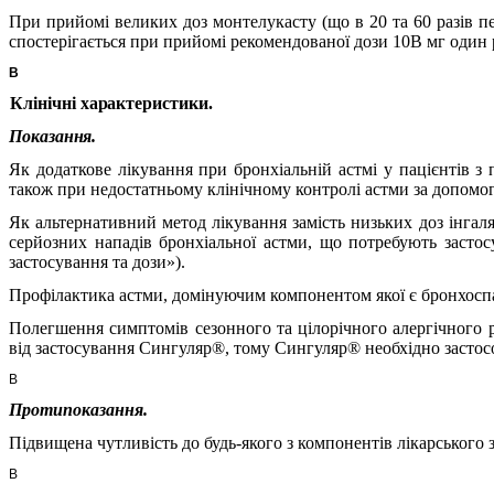
При прийомі великих доз монтелукасту (що в 20 та 60 разів п
спостерігається при прийомі рекомендованої дози 10В мг один р
В
Клінічні характеристики.
Показання.
Як додаткове лікування при бронхіальній астмі у пацієнтів з
також при недостатньому клінічному контролі астми за допомого
Як альтернативний метод лікування замість низьких доз інгал
серйозних нападів бронхіальної астми, що потребують застосу
застосування та дози
»).
Профілактика астми, домінуючим компонентом якої є бронхосп
Полегшення симптомів сезонного та цілорічного алергічного 
від застосування Сингуляр®, тому Сингуляр® необхідно застосов
В
Протипоказання.
Підвищена чутливість до будь-якого з компонентів
лікарського з
В