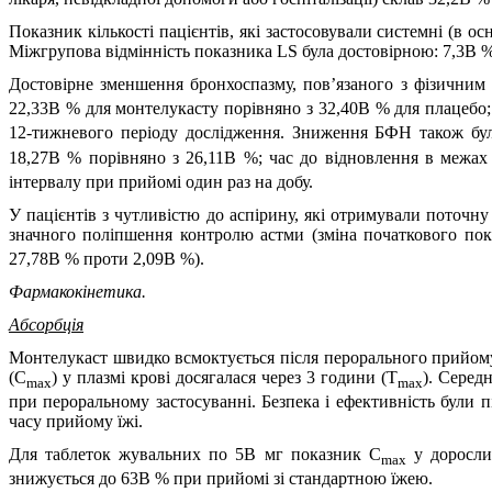
Показник кількості пацієнтів, які застосовували системні (в о
Міжгрупова відмінність показника LS була достовірною: 7,3В % 
Достовірне зменшення бронхоспазму, пов’язаного з фізични
22,33В % для монтелукасту порівняно з 32,40В % для плацебо
12-тижневого періоду дослідження. Зниження БФН також бул
18,27В % порівняно з 26,11В %; час до відновлення в межа
інтервалу при прийомі один раз на добу.
У пацієнтів з чутливістю до аспірину, які отримували поточн
значного поліпшення контролю астми (зміна початкового п
27,78В % проти 2,09В %).
Фармакокінетика.
Абсорбція
Монтелукаст швидко всмоктується після перорального прийому
(C
) у плазмі крові досягалася через 3 години (T
). Серед
max
max
при пероральному застосуванні. Безпека і ефективність були 
часу прийому їжі.
Для таблеток жувальних по 5В мг показник C
у дорослих
max
знижується до 63В % при прийомі зі стандартною їжею.