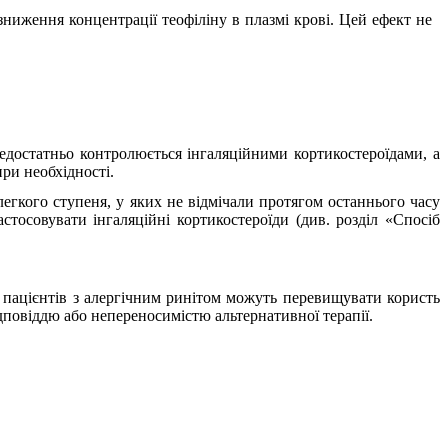
ниження концентрації теофіліну в плазмі крові. Цей ефект не
недостатньо контролюється інгаляційними кортикостероїдами, а
при необхідності.
егкого ступеня, у яких не відмічали протягом останнього часу
стосовувати інгаляційні кортикостероїди (див. розділ «
Спосіб
 пацієнтів з алергічним ринітом можуть перевищувати користь
дповіддю або непереносимістю альтернативної терапії.