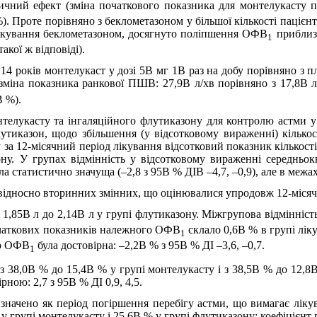
ичний ефект (зміна початкового показника для монтелукасту 
). Проте порівняно з беклометазоном у більшої кількості пацієн
 лікування беклометазоном, досягнуто поліпшення ОФВ
приблизн
1
акої ж відповіді).
о 14 років монтелукаст у дозі 5В мг 1В раз на добу порівняно з 
зміна показника ранкової ПШВ: 27,9В л/хв порівняно з 17,8В л/
В %).
нтелукасту та інгаляційного флутиказону для контролю астми у 
утиказон, щодо збільшення (у відсотковому вираженні) кількост
за 12-місячний період лікування відсотковий показник кількості д
ону. У групах відмінність у відсотковому вираженні середньок
 статистично значуща (–2,8 з 95В % ДІВ –4,7, –0,9), але в межах
відносно вторинних змінних, що оцінювалися упродовж 12-місячн
 з 1,85В л до 2,14В л у групі флутиказону. Міжгрупова відмінні
початкових показників належного ОФВ
склало 0,6В % в групі лік
1
го ОФВ
була достовірна: –2,2В % з 95В % ДІ –3,6, –0,7.
1
я з 38,0В % до 15,4В % у групі монтелукасту і з 38,5В % до 12,
рною: 2,7 з 95В % ДІ 0,9, 4,5.
изначено як період погіршення перебігу астми, що вимагає лік
 у групі монтелукасту і 25,6В % у групі флутиказону; коефіцієнт р