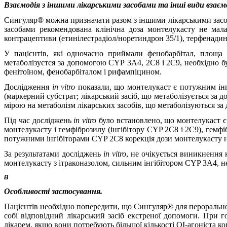
Взаємодія з іншими лікарськими засобами та інші види взаєм
Сингуляр® можна призначати разом з іншими лікарськими засоб
засобами рекомендована клінічна доза монтелукасту не мала
контрацептиви (етинілестрадіол/норетиндрон 35/1), терфенадин
У пацієнтів, які одночасно приймали фенобарбітал, площ
метаболізуєтся за допомогою СYР 3А4,
2C8 і 2C9,
необхідно б
фенітоїном, фенобарбіталом і рифампіцином.
Дослідження
i
n vitro
показали, що монтелукаст є потужним інг
(маркерний субстрат; лікарський засіб, що метаболізується за
мірою на метаболізм лікарських засобів, що метаболізуються за
Під час досліджень
in vitro
було встановлено, що монтелукаст є 
монтелукасту і гемфіброзилу (інгібітору CYP 2C8 і 2С9), гем
потужними інгібіторами CYP 2C8 корекція дози монтелукасту н
За результатами досліджень
in vitro
, не очікується виникнення
монтелукасту з ітраконазолом, сильним інгібітором CYP 3A4, н
В
Особливості застосування.
Пацієнтів необхідно попередити, що Сингуляр® для пероральног
собі відповідний лікарський засіб екстреної допомоги. При г
лікарем, якщо вони потребують більшої кількості ОІ-агоніста кор