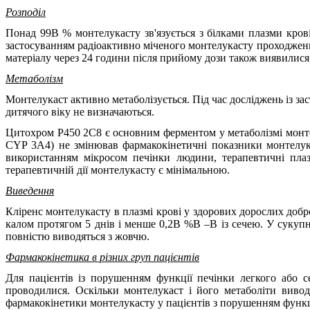
Розподіл
Понад 99В % монтелукасту зв'язується з білками плазми крові
застосуванням радіоактивно міченого монтелукасту проходження
матеріалу через 24 години після прийому дози також виявилис
Метаболізм
Монтелукаст активно метаболізується. Під час досліджень із за
дитячого віку не визначаються.
Цитохром Р450 2С8 є основним ферментом у метаболізмі монтелу
CYP 3А4) не змінював фармакокінетичні показники монтелука
використанням мікросом печінки людини, терапевтичні пла
терапевтичній дії монтелукасту є мінімальною.
Виведення
Кліренс монтелукасту в плазмі крові у здорових дорослих доб
калом протягом 5 днів і менше 0,2В %В –В із сечею. У сукупн
повністю виводяться з жовчю.
Фармакокінетика в різних груп пацієнтів
Для пацієнтів із порушенням функції печінки легкого або с
проводилися. Оскільки монтелукаст і його метаболіти виво
фармакокінетики монтелукасту у пацієнтів з порушенням функці