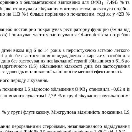
порівняно з беклометазоном відповідно для ОФВ
: 7,49В % та
1
тів, які отримували лікування монтелукастом, досягнута подібна
о на 11В % і більше порівняно з початковим, тоді як у 42В %
плацебо достовірно покращував респіраторну функцію (зміна від
хв) і знижував частоту застосування ОІ-агоністів за потребою
дітей віком від 6 до 14 років з персистуючою астмою легкого
і днів без застосування швидкодіючих лікарських засобів для
нів без застосування невідкладної терапії збільшився з 61,6 до
вадратичного (LS) збільшення кількості днів без застосування
 заздалегідь встановленої клінічної не меншої ефективності.
ого періоду лікування.
сть показника LS відносно збільшення ОФВ
становила –0,02 л із
1
ування монтелукастом і 2,7В % в групі лікування флутиказоном.
8В % у групі флутиказону. Міжгрупова відмінність показника LS
ування пероральними стероїдами, незапланованого відвідування
озбіжності (95В % ДІ) достовірний: дорівнює 1,38 (1,04, 1,84).