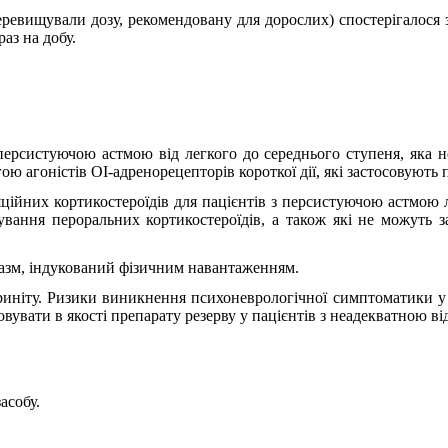
еревищували дозу, рекомендовану для дорослих) спостерігалося з
аз на добу.
 персистуючою астмою від легкого до середнього ступеня, яка 
ю агоністів ОІ-адренорецепторів короткої дії, які застосовують 
яційних кортикостероїдів для пацієнтів з персистуючою астмою л
вання пероральних кортикостероїдів, а також які не можуть за
азм, індукований фізичним навантаженням.
риніту. Ризики виникнення психоневрологічної симптоматики у
увати в якості препарату резерву у пацієнтів з неадекватною ві
асобу.