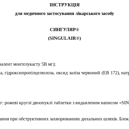
ІНСТРУКЦІЯ
для медичного застосування лікарського засобу
СИНГУЛЯР
®
(SINGULAIR
®
)
валент монтелукасту 5В мг);
а, гідроксипропілцелюлоза, оксид заліза червоний (ЕВ 172), на
г: рожеві круглі двоопуклі таблетки з видавленим написом «
SIN
вання при обструктивних захворюваннях дихальних шляхів. Блок