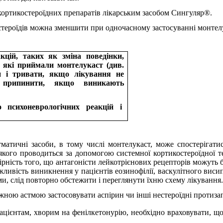
 кортикостероїдних препаратів лікарським засобом Сингуляр®.
стероїдів можна зменшити при одночасному застосуванні монтел
цій, таких як зміна поведінки,
п, які приймали монтелукаст (див.
и і тривати, якщо лікування не
д припинити, якщо виникають
 психоневрологічних реакцій і
матичні засоби, в тому числі монтелукаст, може спостерігатис
кого проводиться за допомогою системної кортикостероїдної тер
ірність того, що антагоністи лейкотрієнових рецепторів можуть
жливість виникнення у пацієнтів еозинофілії, васкулітного вис
оми, слід повторно обстежити і переглянути їхню схему лікування.
жною астмою застосовувати аспірин чи інші нестероїдні протизап
ацієнтам, хворим на фенілкетонурію, необхідно враховувати, що 