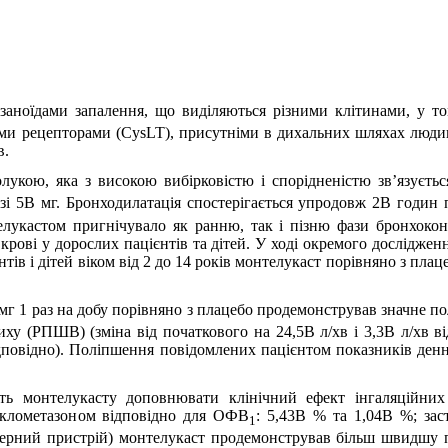
заноїдами запалення, що виділяються різними клітинами, у т
ими рецепторами (CysLT), присутніми в дихальних шляхах людини
в.
укою, яка з високою вибірковістю і спорідненістю зв’язуєть
зі 5В мг. Бронходилатація спостерігається упродовж 2В годин 
телукастом пригнічувало як ранню, так і пізню фази бронхоко
крові у дорослих пацієнтів та дітей. У ході окремого дослідже
тів і дітей віком від 2 до 14 років монтелукаст порівняно з пла
В мг 1 раз на добу порівняно з плацебо продемонстрував значне
иху (РПШВ) (зміна від початкового на 24,5В л/хв і 3,3В л/хв в
відповідно). Поліпшення повідомлених пацієнтом показників ден
ть монтелукасту доповнювати клінічний ефект інгаляційних 
беклометазоном відповідно для ОФВ
: 5,43В % та 1,04В %; зас
1
йсерний пристрій) монтелукаст продемонстрував більш швидшу п