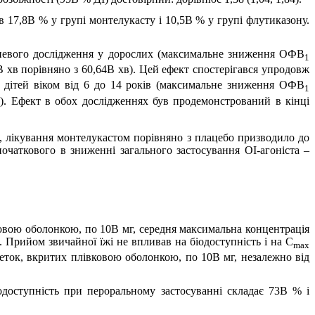
ав 17,8В % у групі монтелукасту і 10,5В % у групі флутиказону.
жневого дослідження у дорослих (максимальне зниження ОФВ
1
 хв порівняно з 60,64В хв). Цей ефект спостерігався упродовж
 дітей віком від 6 до 14 років (максимальне зниження ОФВ
1
). Ефект в обох дослідженнях був продемонстрований в кінці
и, лікування монтелукастом порівняно з плацебо призводило до
очаткового в зниженні загального застосування ОІ-агоніста –
овою оболонкою, по 10В мг, середня максимальна концентрація
. Прийом звичайної їжі не впливав на біодоступність і на C
max
леток, вкритих плівковою оболонкою, по 10В мг, незалежно від
доступність при пероральному застосуванні складає 73В % і