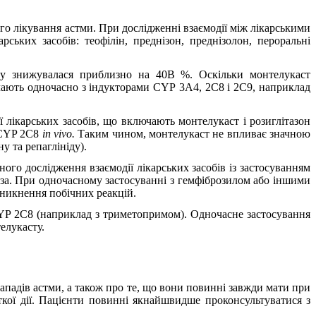
о лікування астми. При дослідженні взаємодії між лікарськими
ьких засобів: теофілін, преднізон, преднізолон, пероральні
ту знижувалася приблизно на 40В %. Оскільки монтелукаст
ачають одночасно з індукторами СYР 3А4,
2C8 і 2C9,
наприклад
 лікарських засобів, що включають монтелукаст і розиглітазон
м CYP 2C8
in vivo.
Таким чином, монтелукаст не впливає значною
у та репаглініду).
го дослідження взаємодії лікарських засобів із застосуванням
аза. При одночасному застосуванні з гемфіброзилом або іншими
иникнення побічних реакцій.
CYP 2C8 (наприклад з триметопримом). Одночасне застосування
елукасту.
ападів астми, а також про те, що вони повинні завжди мати при
откої дії. Пацієнти повинні якнайшвидше проконсультуватися з