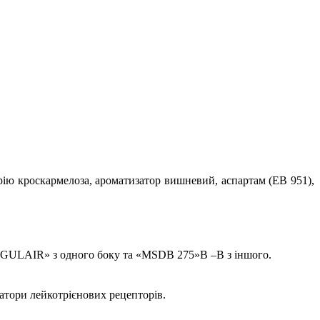
трію кроскармелоза, ароматизатор вишневий, аспартам (EВ 951),
GULAIR» з одного боку та «MSDВ 275»В –В з іншого.
атори лейкотрієнових рецепторів.