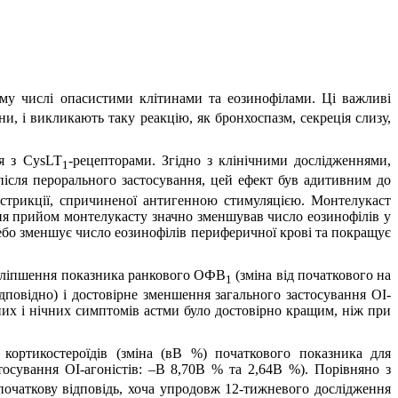
ому числі опасистими клітинами та еозинофілами. Ці важливі
, і викликають таку реакцію, як бронхоспазм, секреція слизу,
ся з CysLT
-рецепторами. Згідно з клінічними дослідженнями,
1
після перорального застосування, цей ефект був адитивним до
нстрикції, спричиненої антигенною стимуляцією. Монтелукаст
ння прийом монтелукасту значно зменшував число еозинофілів у
цебо зменшує число еозинофілів периферичної крові та покращує
 поліпшення показника ранкового ОФВ
(зміна від початкового на
1
ідповідно) і достовірне зменшення загального застосування ОІ-
них і нічних симптомів астми було достовірно кращим, ніж при
кортикостероїдів (зміна (вВ %) початкового показника для
тосування ОІ-агоністів: –В 8,70В % та 2,64В %). Порівняно з
очаткову відповідь, хоча упродовж 12-тижневого дослідження