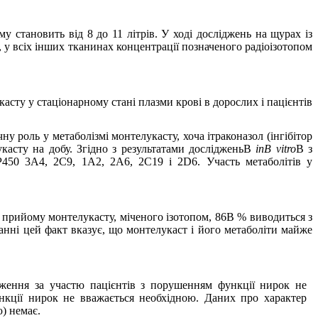
ому становить від 8 до
11 літрів
. У ході досліджень на щурах із
 у всіх інших тканинах концентрації позначеного радіоізотопом
асту у стаціонарному стані плазми крові в дорослих і пацієнтів
 роль у метаболізмі монтелукасту, хоча ітраконазол (інгібітор
касту на добу. Згідно з результатами дослідженьВ
inВ vitro
В з
450 3А4, 2С9, 1А2, 2А6, 2С19 і 2D6. Участь метаболітів у
 прийому монтелукасту, міченого ізотопом, 86В % виводиться з
анні цей факт вказує, що монтелукаст і його метаболіти майже
ідження за участю пацієнтів з порушенням функції нирок не
нкції нирок не вважається необхідною. Даних про характер
) немає.