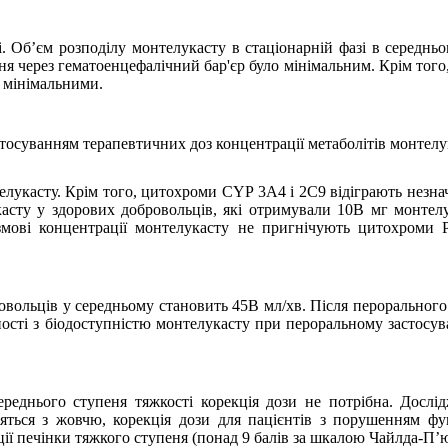
. Об’єм розподілу монтелукасту в стаціонарній фазі в середнь
 через гематоенцефалічний бар'єр було мінімальним. Крім того,
я мінімальними.
стосуванням терапевтичних доз концентрації метаболітів монтелук
касту. Крім того, цитохроми CYP 3A4 і 2С9 відіграють незначну
сту у здорових добровольців, які отримували 10В мг монтелу
змові концентрації монтелукасту не пригнічують цитохроми Р
ровольців у середньому становить 45В мл/хв. Після перорального
ості з біодоступністю монтелукасту при пероральному застосув
ереднього ступеня тяжкості корекція дози не потрібна. Досл
дяться з жовчю, корекція дози для пацієнтів з порушенням фу
ї печінки тяжкого ступеня (понад 9 балів за шкалою Чайлда-П’ю