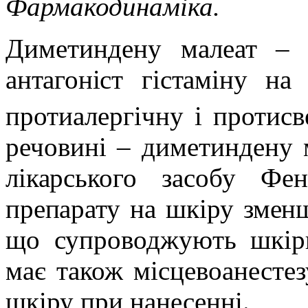
Фармакодинаміка.
Диметиндену малеат – 
антагоніст гістаміну на
протиалергічну і протисв
речовині – диметиндену 
лікарського засобу Фен
препарату на шкіру змен
що супроводжують
шкір
має також місцевоанестез
шкіру при нанесенні.