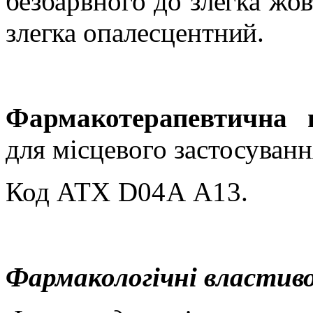
безбарвного до злегка жов
злегка опалесцентний.
Фармакотерапевтична г
для місцевого застосуванн
Код
АТХ D04А А13.
Фармакологічні властиво