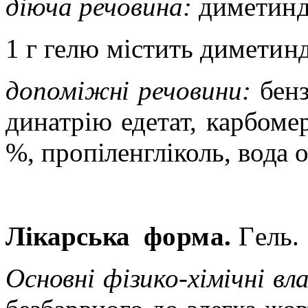
діюча речовина:
диметинд
1 г гелю містить диметинд
допоміжні речовини:
бен
динатрію едетат, карбоме
%, пропіленгліколь, вода
Лікарська
ф
орма.
Г
ель.
Основні фізико-хімічні вл