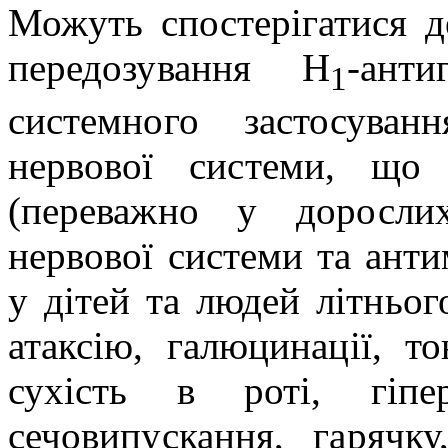
Можуть спостерігатися д
передозування Н
-ант
1
системного застосуван
нервової системи,
що 
(переважно у доросл
нервової системи та
анти
у дітей
та людей літньог
атаксію, галюцинації, то
сухість в роті, гіпе
сечовипускання, гарячк