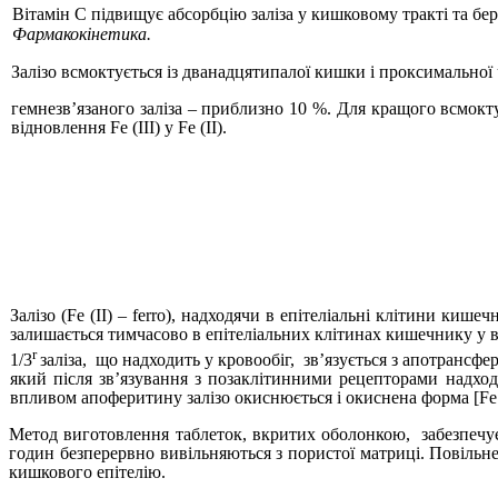
Вітамін С підвищує абсорбцію заліза у кишковому тракті та бе
Фармакокінетика.
Залізо всмоктується із дванадцятипалої кишки і проксимально
гемнезв’язаного заліза
–
приблизно 10 %. Для кращого всмокту
відновлення
Fe
(III) у
Fe
(II).
Залізо (
Fe
(II)
–
ferro
), надходячи в епітеліальні клітини кишечн
залишається тимчасово в епітеліальних клітинах кишечнику у ви
r
1/3
заліза,
що надходить у кровообіг,
зв’язується з апотрансфе
який після зв’язування з позаклітинними рецепторами надход
впливом апоферитину залізо окиснюється і окиснена форма
[
Fe 
Метод виготовлення таблеток, вкритих оболонкою,
забезпечу
годин безперервно вивільняються з пористої матриці. Повільн
кишкового епітелію.