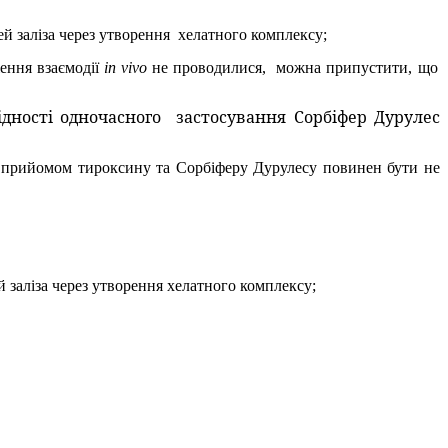
ей заліза через утворення
хелатного комплексу;
ення взаємодії
in vivo
не проводилися,
можна припустити, що
ідності одночасного
застосування Сорбіфер Дурулес
ж прийомом тироксину та Сорбіферу Дурулесу повинен бути не
й заліза через утворення хелатного комплексу;