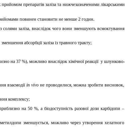
іж прийомом препаратів заліза та нижчезазначеними лікарськими
 прийомами повинен становити не менше 2 годин.
із солями заліза, внаслідок чого вони зменшують всмоктування
:
зменшення абсорбції заліза із травного тракту;
лизно на
37 %), можливо внаслідок хімічної реакції
у шлунково-
ння взаємодії
in vivo
не проводилися, можна зробити висновок,
ення комплексу;
приблизно на 50 %, а біодоступність разової дози карбідопи –
сть метилдопи зменшується, можливо через утворення хелатного