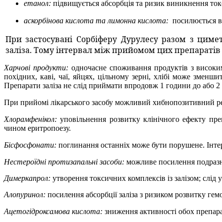
етанол:
підвищується абсорбція та ризик виникнення то
аскорбінова кислота та лимонна кислота:
посилюється в
При застосувані Сорбіферу Дурулесу разом з цим
заліза. Тому інтервал між прийомом цих препаратів
Харчові продукти:
одночасне споживання продуктів з високим 
похідних, каві, чаї, яйцях, цільному зерні, хлібі може зменш
Препарати заліза не слід приймати впродовж 1 години до або 2
При прийомі лікарського засобу можливий хибнопозитивний рез
Хлорамфенікол:
уповільнення розвитку клінічного ефекту пре
чином еритропоезу.
Бісфосфонати:
поглинання останніх може бути порушене. Інте
Нестероїдні протизапальні засоби:
можливе посилення подразнюв
Димеркапрол:
утворення токсичних комплексів із залізом; слід
Алопуринол:
посилення абсорбції заліза з ризиком розвитку гем
Ацетогідроксамова кислота:
зниження активності обох препара