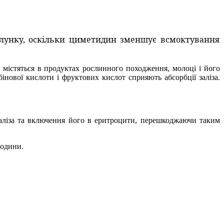
шлунку, оскільки циметидин зменшує всмоктування
 містяться в продуктах рослинного походження, молоці і його
бінової кислоти і фруктових кислот сприяють абсорбції заліза.
заліза та включення його в еритроцити, перешкоджаючи таким
години.