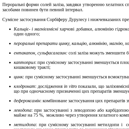
Пероральні форми солей заліза, завдяки утворенню хелатних сп
засобами
повинен бути певний
інтервал
.
Сумісне застосування Сорбіферу Дурулесу і нижчевказаних преп
Кальціє- і магнієвмісні
харчові добавки, алюмінію гідрокс
один одного;
пероральні препарати цинку, кальцію, алюмінію, магнію, х
ентакапон, сульфасалазин:
солі заліза можуть зменшити б
каптоприл
: при сумісному застосуванні зменшується пло
кишковому тракті;
цинк:
при сумісному застосуванні зменшується всмоктува
клодронат
: дослідження
in vitro
показали, що залізовмісн
що при одночасному призначенні цих препаратів зменшує
дефероксамін
: комбіноване застосування цих препаратів з
леводопа
: при застосуванні з леводопою або карбідопою
майже на 75 %,
можливо через утворення хелатного комп
метилдопа
: при сумісному застосуванні метилдопи і
с