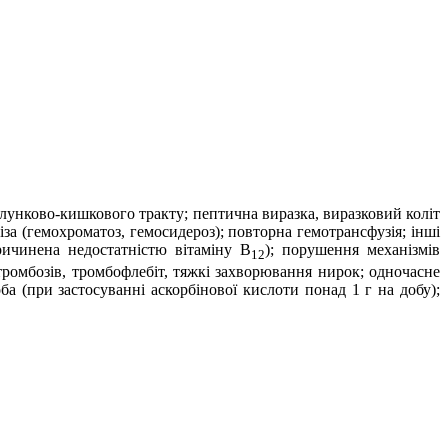
шлунково-кишкового тракту; пептична виразка, виразковий коліт
а (гемохроматоз, гемосидероз); повторна гемотрансфузія; інші
причинена недостатністю вітаміну В
); порушення механізмів
12
тромбозів, тромбофлебіт, тяжкі захворювання нирок; одночасне
ба (при застосуванні аскорбінової кислоти понад 1 г на добу);