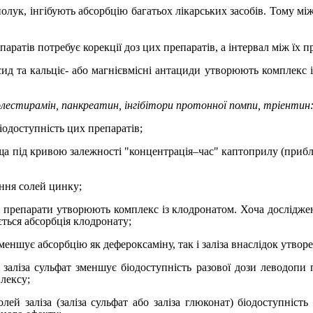
олук, інгібують абсорбцію багатьох лікарських засобів. Тому м
аратів потребує корекції доз цих препаратів, а інтервал між їх
ид та кальціє- або магнієвмісні антациди утворюють комплекс 
олестирамін,
панкреатин,
інгібітори протонної помпи, тріентин
іодоступність цих препаратів;
ща під кривою залежності "концентрація
–
час" каптоприлу (п
риб
ння солей цинку;
і препарати утворюють комплекс із клодронатом. Хоча дослідже
ться абсорбція клодронату;
меншує абсорбцію як дефероксаміну, так і заліза внаслідок утвор
 заліза сульфат зменшує біодоступність разової дози леводопи 
лексу;
олей заліза (заліза сульфат або заліза глюконат) біодоступні