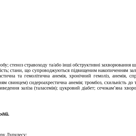
собу; стеноз стравоходу та/або інші обструктивні захворювання 
ість; стани, що супроводжуються підвищеним накопиченням заліз
астична та гемолітична анемія, хронічний гемоліз, анемія, с
ням свинцем) сидероахрестична анемія; тромбоз, схильність до 
иведення заліза (таласемія); цукровий діабет; сечокам’яна хворо
одій.
еру Дурулесу: