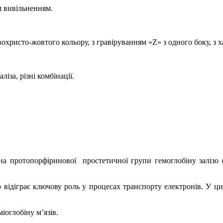
м вивільненням
.
охристо-жовтого кольору, з гравіруванням «Z» з одного боку, з 
іза, різні комбінації.
ина протопорфіринової
простетичної групи гемоглобіну залізо (
 відіграє ключову роль у процесах транспорту електронів. У ци
іоглобіну м’язів.