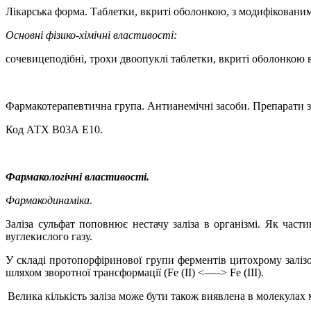
Лікарська форма.
Таблетки, вкриті оболонкою, з модифіковани
Основні фізико-хімічні властивості:
c
очевицеподібні, трохи двоопуклі таблетки, вкриті оболонкою в
Фармакотерапевтична група.
Антианемічні засоби. Препарати зал
Код АТХ В03А Е10.
Фармакологічні властивості.
Фармакодинаміка
.
Заліза сульфат поповнює нестачу заліза в організмі. Як част
вуглекислого газу.
У складі протопорфіринової групи ферментів цитохрому залізо
шляхом зворотної трансформації (
Fe
(II) <–––>
Fe
(III).
Велика кількість заліза може бути також виявлена в молекулах м