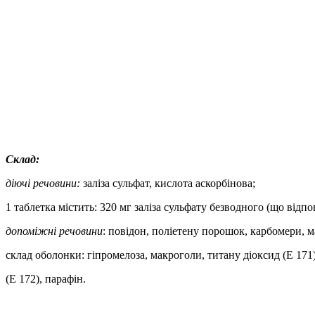
Склад:
діючі речовини:
заліза сульфат, кислота
аскорбінова;
1 таблетка містить: 320 мг заліза сульфату безводного (що відпо
допоміжні речовини
:
повідон, поліетену порошок, карбомери, м
склад оболонки: гіпромелоза, макроголи, титану діоксид (Е 171)
(Е 172)
, парафін.