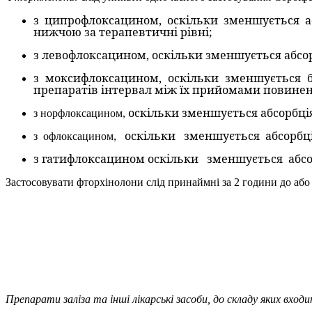
з ципрофлоксацином, оскільки зменшується 
нижчою за терапевтичні рівні;
з левофлоксацином, оскільки зменшується абсо
з моксифлоксацином, оскільки зменшується б
препаратів інтервал між їх прийомами повинен
оскільки зменшується абсорбц
з норфлоксацином,
оскільки
зменшується
абсорбц
з
офлоксацином,
з гатифлоксацином оскільки
зменшується
абс
Застосовувати фторхінолони слід принаймні за 2 години до або
Препарати заліза та інші лікарські засоби, до складу яких входи