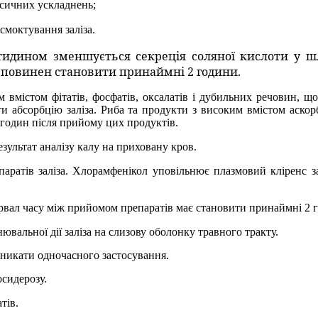
ксичних ускладнень;
смоктування заліза.
етидином зменшується секреція соляної кислоти у 
 повинен становити принаймні 2 години.
вмістом фітатів, фосфатів, оксалатів і дубильних речовин, що
ити абсорбцію заліза. Риба та продукти з високим вмістом аскор
 годин після прийому цих продуктів.
ультат аналізу калу на приховану кров.
паратів заліза. Хлорамфенікол уповільнює плазмовий кліренс 
рвал часу між прийомом препаратів має становити принаймні 2 
альної дії заліза на слизову оболонку травного тракту.
 уникати одночасного застосування.
осидерозу.
тів.