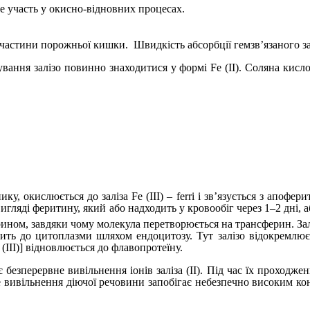
ре участь у окисно-відновних процесах.
ї частини порожньої кишки.
Швидкість абсорбції гемзв’язаного за
вання залізо повинно знаходитися у формі
Fe
(II). Соляна кисл
ику, окислюється до заліза Fe (III)
–
ferri
і зв’язується з апофер
гляді феритину, який або надходить у кровообіг через 1–2 дні, 
рином, завдяки чому молекула перетворюється на трансферин. Зал
ить до цитоплазми шляхом ендоцитозу. Тут залізо відокремлюєт
(III)
]
відновлюється до флавопротеїну.
є безперервне вивільнення іонів заліза (II). Під час їх проходже
е вивільнення діючої речовини запобігає небезпечно високим к