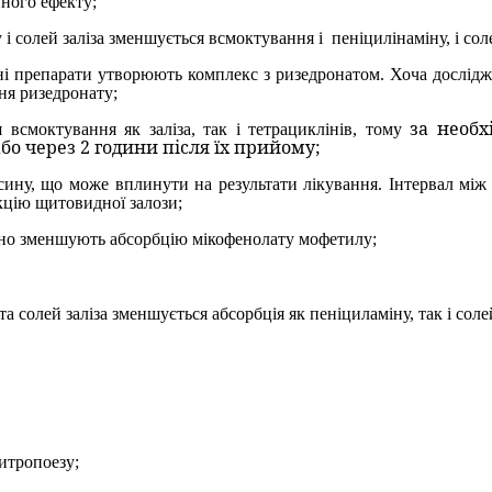
ного ефекту;
 і солей заліза зменшується всмоктування і
пеніцилінаміну, і сол
ні препарати утворюють комплекс з ризедронатом. Хоча дослідж
ня ризедронату;
за необх
 всмоктування як заліза, так і тетрациклінів, тому
бо через 2 години після їх прийому;
сину,
що може вплинути на результати лікування
. Інтервал мі
кцію щитовидної залози
;
чно зменшують абсорбцію мікофенолату мофетилу;
 солей заліза зменшується абсорбція як пеніциламіну, так і соле
итропоезу
;