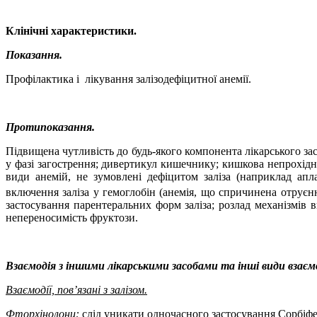
Клінічні характеристики.
Показання.
Профілактика і
лікування залізодефіцитної анемії.
Протипоказання.
Підвищена чутливість до будь-якого компонента лікарського за
у фазі загострення; дивертикул кишечнику; кишкова непрохідн
види анемій, не зумовлені дефіцитом заліза (наприклад апл
включення заліза у гемоглобін (анемія, що спричинена отруєн
застосування парентеральних форм заліза; розлад механізмів в
непереносимість фруктози.
Взаємодія з іншими лікарськими засобами та інші види вза
єм
Взаємодії, пов’язані з залізом.
Фторхінолони:
слід уникати одночасного застосування Сорбіф