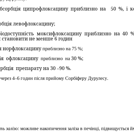
абсорбція ципрофлоксацину приблизно на
50 %, і 
рбція левофлоксацину;
іодоступність моксифлоксацину приблизно на 40 %,
 становити не менше 6 годин
ія норфлоксацину
приблизно на 75 %;
ія
офлоксацину
30 %;
приблизно
на
орбція
препарату на 30
90 %.
–
 через 4–6 годин після прийому
Сорбіферу Дурулесу
.
ть залізо:
можливе накопичення заліза в печінці, підвищується йм