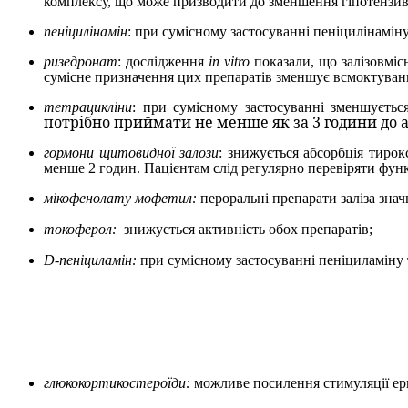
комплексу, що може призводити до зменшення гіпотензив
пеніцилінамін
: при сумісному застосуванні пеніцилінаміну
ризедронат
: дослідження
in vitro
показали, що залізовміс
сумісне призначення цих препаратів зменшує всмоктуван
тетрацикліни
: при сумісному застосуванні зменшується
потрібно приймати не менше як за 3 години до а
гормони щитовидної залози
:
знижується абсорбція тирок
менше 2 годин. Пацієнтам слід регулярно перевіряти фун
мікофенолату мофетил:
пероральні препарати заліза зна
токоферол:
знижується активність обох препаратів;
D
-пеніциламін:
при сумісному застосуванні пеніциламіну та
глюкокортикостероїди:
можливе посилення стимуляції ер