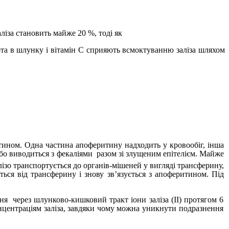
ліза становить майже 20 %, тоді як
ота в шлунку і вітамін С сприяють всмоктуванню заліза шляхом
итином. Одна частина апоферитину надходить у кровообіг, інша
або виводиться з фекаліями
разом зі злущеним епітелієм. Майже
ізо транспортується до органів-мішеней у вигляді трансферину,
ься від трансферину і знову зв’язується з апоферитином. Під
ння
через шлунково-кишковий тракт іони заліза (II) протягом 6
онцентраціям заліза, завдяки чому можна уникнути подразнення