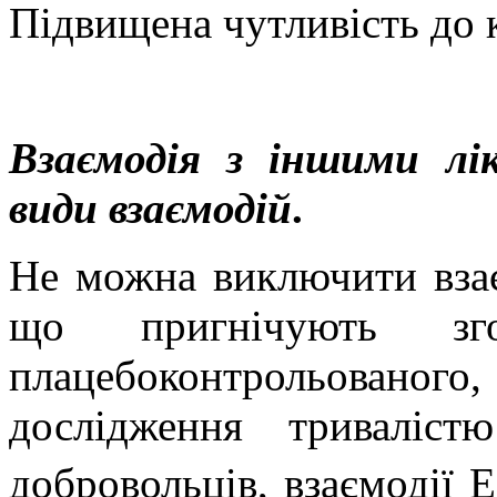
Підвищена чутливість до 
Взаємодія з іншими лі
види взаємодій
.
Не можна виключити взає
що пригнічують зг
плацебоконтрольован
дослідження триваліс
добровольців, взаємодії 