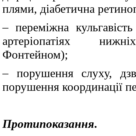
плями, діабетична ретиноп
– переміжна кульгавіст
артеріопатіях
нижні
Фонтейном);
– порушення слуху, дзв
порушення координації пе
Протипоказання
.