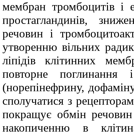
мембран тромбоцитів і е
простагландинів, зниже
речовин і тромбоцитоакт
утворенню вільних радик
ліпідів клітинних мемб
повторне поглинання і
(норепінефрину, дофаміну,
сполучатися з рецепторам
покращує обмін речовин 
накопиченню в клітин