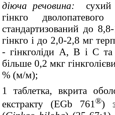
діюча речовина:
сухий
гінкго дволопатевого
стандартизований до 8,8
-
гінкго і до 2,0
-
2,8 мг терп
-
гінкголіди А, В і С та
більше 0,2 мкг гінкголієви
% (м/м);
1 таблетка, вкрита обо
®
екстракту (EGb 761
) 