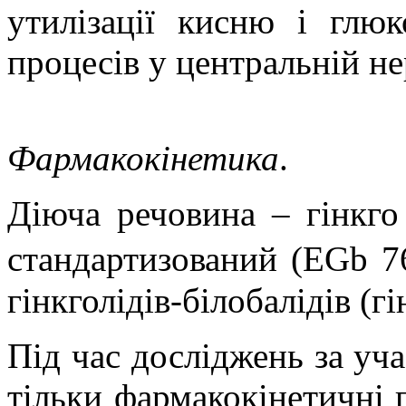
утилізації кисню і глюк
процесів у центральній не
Фармакокінетика
.
Діюча речовина –
г
інкго
стандартизований (
EGb
7
гінкголідів-білобалідів (гі
Під час досліджень за уч
тільки фармакокінетичні 