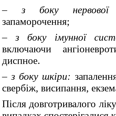
–
з боку нервової 
запаморочення;
– з боку імунної сист
включаючи ангіоневрот
диспное.
– з боку шкіри:
запалення
свербіж, висипання, екзем
Після довготривалого лі
випадках спостерігалися к