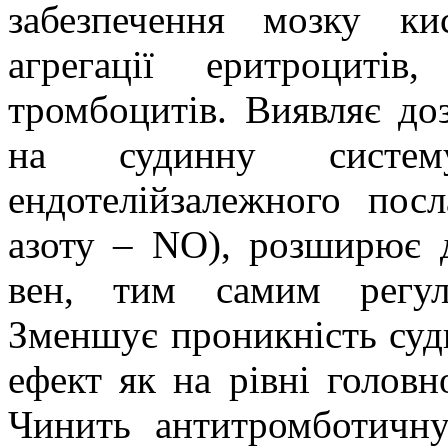
забезпечення мозку ки
агрегації еритроцитів
тромбоцитів. Виявляє д
на судинну систем
ендотелійзалежного пос
азоту –
NO
), розширює д
вен, тим самим регул
Зменшує проникність суд
ефект як на рівні головно
Чинить антитромботичну 