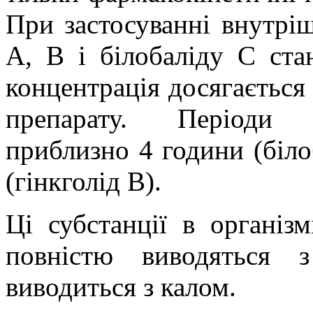
При застосуванні внутр
А, В і білобаліду С ста
концентрація досягається 
препарату. Періоди н
приблизно 4 години (білоб
(гінкголід В).
Ці субстанції в організ
повністю виводяться з
виводиться з калом.