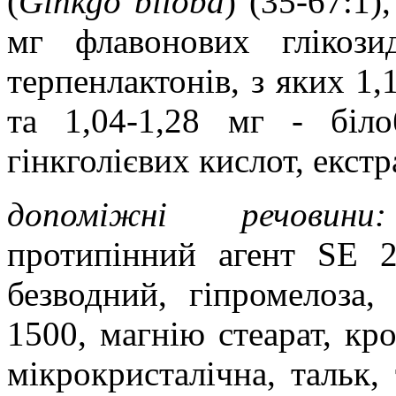
(
Ginkgo
biloba
) (35
-
67:1)
мг флавонових глікози
терпенлактонів, з яких 1,
та 1,04
-
1,28 мг
-
білоб
гінкголієвих кислот, екстр
допоміжні речовини:
протипінний агент SE 2
безводний, гіпромелоза,
1500, магнію стеарат, кр
мікрокристалічна, тальк,